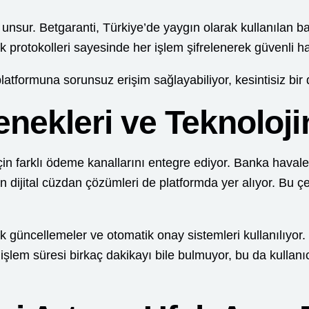
nsur. Betgaranti, Türkiye’de yaygın olarak kullanılan bank
 protokolleri sayesinde her işlem şifrelenerek güvenli hale
latformuna sorunsuz erişim sağlayabiliyor, kesintisiz bir
nekleri ve Teknoloji
çin farklı ödeme kanallarını entegre ediyor. Banka havales
n dijital cüzdan çözümleri de platformda yer alıyor. Bu çe
ık güncellemeler ve otomatik onay sistemleri kullanılıyo
lem süresi birkaç dakikayı bile bulmuyor, bu da kullanıc