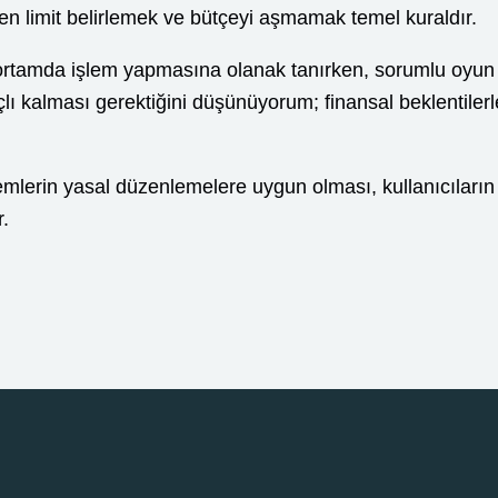
en limit belirlemek ve bütçeyi aşmamak temel kuraldır.
r ortamda işlem yapmasına olanak tanırken, sorumlu oyun bil
ı kalması gerektiğini düşünüyorum; finansal beklentile
mlerin yasal düzenlemelere uygun olması, kullanıcıların 
.