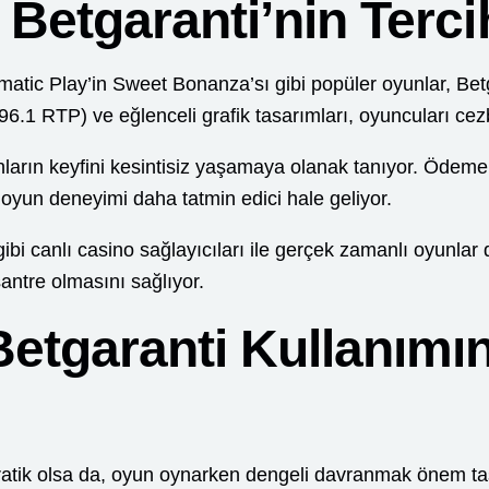
Betgaranti’nin Terci
atic Play’in Sweet Bonanza’sı gibi popüler oyunlar, Betga
6.1 RTP) ve eğlenceli grafik tasarımları, oyuncuları cez
nların keyfini kesintisiz yaşamaya olanak tanıyor. Ödeme 
e oyun deneyimi daha tatmin edici hale geliyor.
i canlı casino sağlayıcıları ile gerçek zamanlı oyunlar 
antre olmasını sağlıyor.
etgaranti Kullanımın
ratik olsa da, oyun oynarken dengeli davranmak önem taş