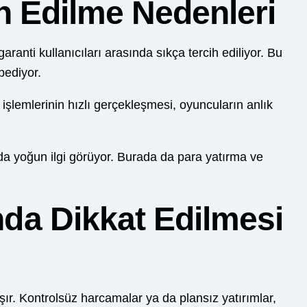
h Edilme Nedenleri
ranti kullanıcıları arasında sıkça tercih ediliyor. Bu
bediyor.
işlemlerinin hızlı gerçekleşmesi, oyuncuların anlık
da yoğun ilgi görüyor. Burada da para yatırma ve
da Dikkat Edilmesi
ır. Kontrolsüz harcamalar ya da plansız yatırımlar,