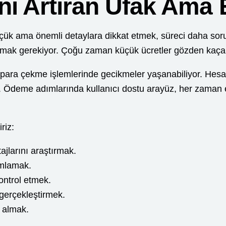
i Artıran Ufak Ama Et
çük ama önemli detaylara dikkat etmek, süreci daha soru
 olmak gerekiyor. Çoğu zaman küçük ücretler gözden kaçabi
 para çekme işlemlerinde gecikmeler yaşanabiliyor. Hesa
. Ödeme adımlarında kullanıcı dostu arayüz, her zaman e
riz:
jlarını araştırmak.
mlamak.
ontrol etmek.
 gerçekleştirmek.
i almak.