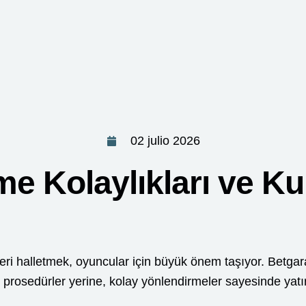
02 julio 2026
e Kolaylıkları ve Ku
halletmek, oyuncular için büyük önem taşıyor. Betgarant
 prosedürler yerine, kolay yönlendirmeler sayesinde yatır