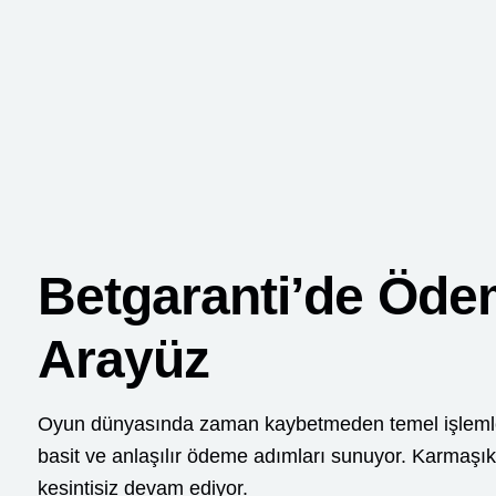
Betgaranti’de Ödem
Arayüz
Oyun dünyasında zaman kaybetmeden temel işlemleri 
basit ve anlaşılır ödeme adımları sunuyor. Karmaşık
kesintisiz devam ediyor.