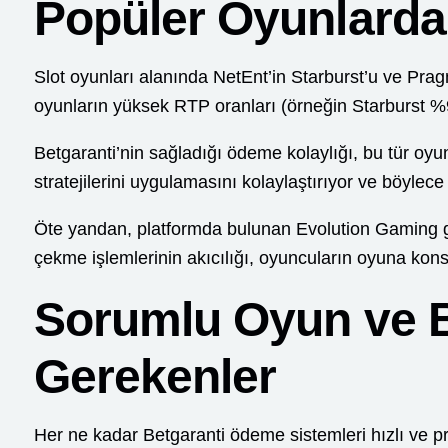
Popüler Oyunlarda 
Slot oyunları alanında NetEnt’in Starburst’u ve Pragm
oyunların yüksek RTP oranları (örneğin Starburst %9
Betgaranti’nin sağladığı ödeme kolaylığı, bu tür oyu
stratejilerini uygulamasını kolaylaştırıyor ve böylec
Öte yandan, platformda bulunan Evolution Gaming gib
çekme işlemlerinin akıcılığı, oyuncuların oyuna kons
Sorumlu Oyun ve B
Gerekenler
Her ne kadar Betgaranti ödeme sistemleri hızlı ve p