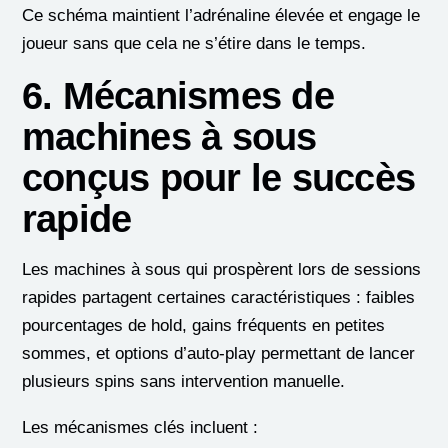
Ce schéma maintient l’adrénaline élevée et engage le
joueur sans que cela ne s’étire dans le temps.
6. Mécanismes de
machines à sous
conçus pour le succès
rapide
Les machines à sous qui prospèrent lors de sessions
rapides partagent certaines caractéristiques : faibles
pourcentages de hold, gains fréquents en petites
sommes, et options d’auto‑play permettant de lancer
plusieurs spins sans intervention manuelle.
Les mécanismes clés incluent :