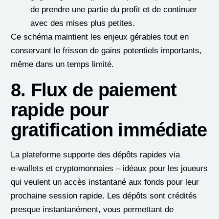
de prendre une partie du profit et de continuer
avec des mises plus petites.
Ce schéma maintient les enjeux gérables tout en
conservant le frisson de gains potentiels importants,
même dans un temps limité.
8. Flux de paiement
rapide pour
gratification immédiate
La plateforme supporte des dépôts rapides via
e‑wallets et cryptomonnaies – idéaux pour les joueurs
qui veulent un accès instantané aux fonds pour leur
prochaine session rapide. Les dépôts sont crédités
presque instantanément, vous permettant de