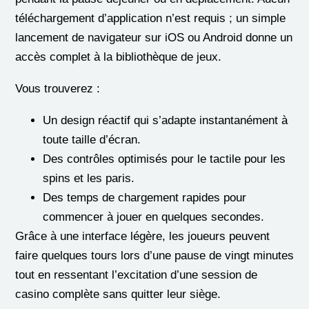
téléchargement d’application n’est requis ; un simple
lancement de navigateur sur iOS ou Android donne un
accès complet à la bibliothèque de jeux.
Vous trouverez :
Un design réactif qui s’adapte instantanément à
toute taille d’écran.
Des contrôles optimisés pour le tactile pour les
spins et les paris.
Des temps de chargement rapides pour
commencer à jouer en quelques secondes.
Grâce à une interface légère, les joueurs peuvent
faire quelques tours lors d’une pause de vingt minutes
tout en ressentant l’excitation d’une session de
casino complète sans quitter leur siège.