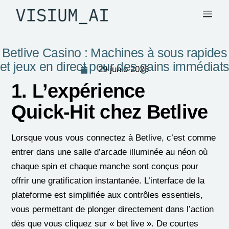
Betlive Casino : Machines à sous rapides
et jeux en direct pour des gains immédiat
29 junio 2026
1. L’expérience
Quick‑Hit chez Betlive
Lorsque vous vous connectez à Betlive, c’est comme
entrer dans une salle d’arcade illuminée au néon où
chaque spin et chaque manche sont conçus pour
offrir une gratification instantanée. L’interface de la
plateforme est simplifiée aux contrôles essentiels,
vous permettant de plonger directement dans l’action
dès que vous cliquez sur « bet live ». De courtes