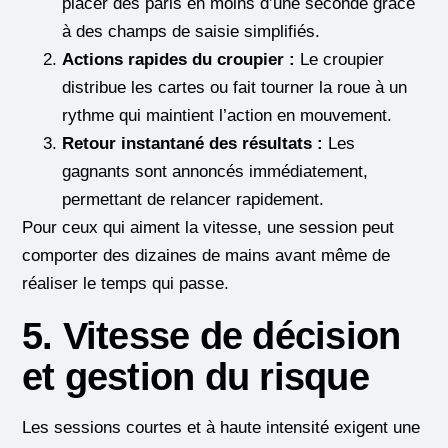
placer des paris en moins d’une seconde grâce
à des champs de saisie simplifiés.
Actions rapides du croupier :
Le croupier
distribue les cartes ou fait tourner la roue à un
rythme qui maintient l’action en mouvement.
Retour instantané des résultats :
Les
gagnants sont annoncés immédiatement,
permettant de relancer rapidement.
Pour ceux qui aiment la vitesse, une session peut
comporter des dizaines de mains avant même de
réaliser le temps qui passe.
5. Vitesse de décision
et gestion du risque
Les sessions courtes et à haute intensité exigent une