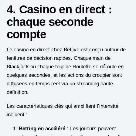
4. Casino en direct :
chaque seconde
compte
Le casino en direct chez Betlive est conçu autour de
fenêtres de décision rapides. Chaque main de
Blackjack ou chaque tour de Roulette se déroule en
quelques secondes, et les actions du croupier sont
diffusées en temps réel via un streaming haute
définition.
Les caractéristiques clés qui amplifient l’intensité
incluent :
Betting en accéléré :
Les joueurs peuvent