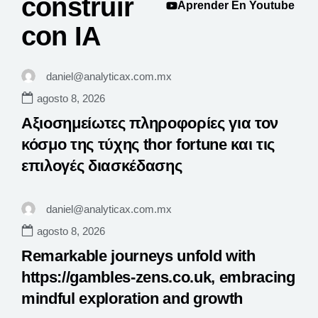
construir
Aprender En Youtube
con IA
daniel@analyticax.com.mx
agosto 8, 2026
Αξιοσημείωτες πληροφορίες για τον
κόσμο της τύχης thor fortune και τις
επιλογές διασκέδασης
daniel@analyticax.com.mx
agosto 8, 2026
Remarkable journeys unfold with
https://gambles-zens.co.uk, embracing
mindful exploration and growth