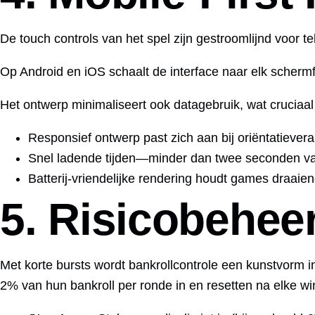
De touch controls van het spel zijn gestroomlijnd voor t
Op Android en iOS schaalt de interface naar elk schermf
Het ontwerp minimaliseert ook datagebruik, wat cruciaal
Responsief ontwerp past zich aan bij oriëntatiever
Snel ladende tijden—minder dan twee seconden van 
Batterij‑vriendelijke rendering houdt games draai
5. Risicobehee
Met korte bursts wordt bankrollcontrole een kunstvorm i
2% van hun bankroll per ronde in en resetten na elke wins