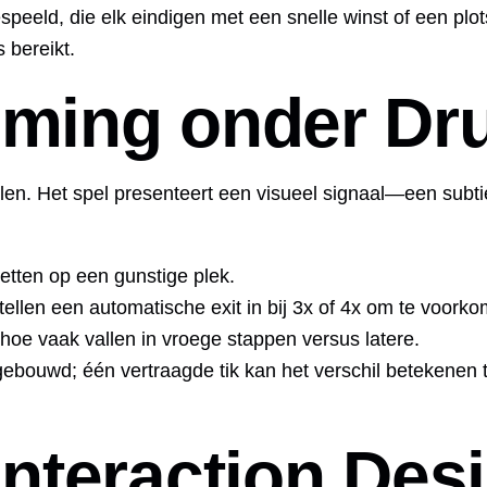
speeld, die elk eindigen met een snelle winst of een plot
s bereikt.
timing onder Dr
en. Het spel presenteert een visueel signaal—een subtiel
zetten op een gunstige plek.
ellen een automatische exit in bij 3x of 4x om te voorko
oe vaak vallen in vroege stappen versus latere.
gebouwd; één vertraagde tik kan het verschil betekenen t
 Interaction Des