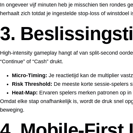
In ongeveer vijf minuten heb je misschien tien rondes ge
herhaalt zich totdat je ingestelde stop‑loss of winstdoel i
3. Beslissings
High‑intensity gameplay hangt af van split‑second oordel
“Continue” of “Cash” drukt.
Micro‑Timing:
Je reactietijd kan de multiplier vast
Risk Threshold:
De meeste korte sessie‑spelers st
Heat‑Map:
Ervaren spelers merken patronen op in h
Omdat elke stap onafhankelijk is, wordt de druk snel op
beweging.
4. Mobile‑First