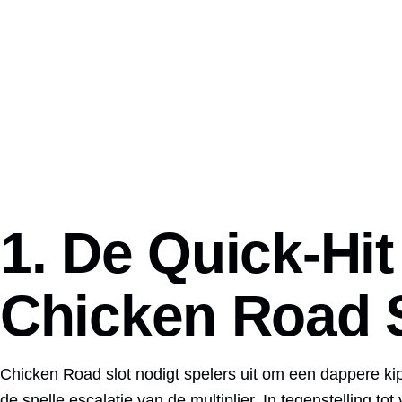
1. De Quick‑Hi
Chicken Road 
Chicken Road slot nodigt spelers uit om een dappere kip
de snelle escalatie van de multiplier. In tegenstelling to