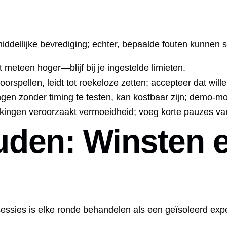
ddellijke bevrediging; echter, bepaalde fouten kunnen sn
t meteen hoger—blijf bij je ingestelde limieten.
orspellen, leidt tot roekeloze zetten; accepteer dat will
ingen zonder timing te testen, kan kostbaar zijn; demo‑m
ingen veroorzaakt vermoeidheid; voeg korte pauzes van 
uden: Winsten e
sessies is elke ronde behandelen als een geïsoleerd exp