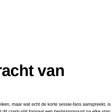
racht van
iken, maar wat echt de korte sessie‑fans aanspreekt, is
t dit crash‑stijl formaat een beslissingspunt na elke stap