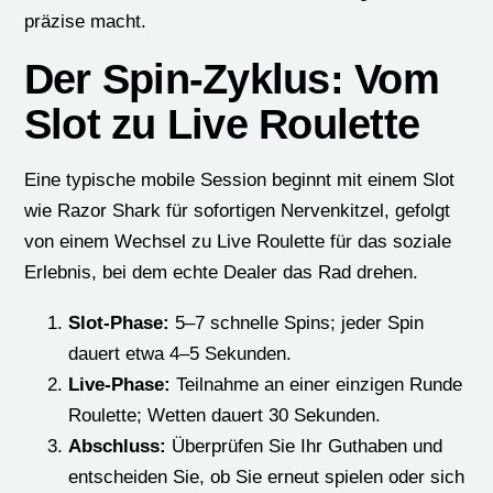
präzise macht.
Der Spin-Zyklus: Vom
Slot zu Live Roulette
Eine typische mobile Session beginnt mit einem Slot
wie Razor Shark für sofortigen Nervenkitzel, gefolgt
von einem Wechsel zu Live Roulette für das soziale
Erlebnis, bei dem echte Dealer das Rad drehen.
Slot-Phase:
5–7 schnelle Spins; jeder Spin
dauert etwa 4–5 Sekunden.
Live-Phase:
Teilnahme an einer einzigen Runde
Roulette; Wetten dauert 30 Sekunden.
Abschluss:
Überprüfen Sie Ihr Guthaben und
entscheiden Sie, ob Sie erneut spielen oder sich