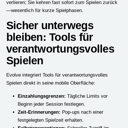
verlieren; Sie kehren fast sofort zum Spielen zurück
—wesentlich für kurze Spielphasen.
Sicher unterwegs
bleiben: Tools für
verantwortungsvolles
Spielen
Evolve integriert Tools für verantwortungsvolles
Spielen direkt in seine mobile Oberfläche:
Einzahlungsgrenzen:
Tägliche Limits vor
Beginn jeder Session festlegen.
Zeit-Erinnerungen:
Pop-ups nach einer
festgelegten Spielzeit erhalten.