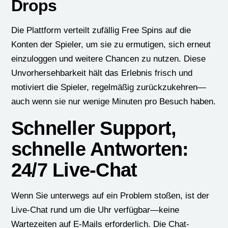
Drops
Die Plattform verteilt zufällig Free Spins auf die
Konten der Spieler, um sie zu ermutigen, sich erneut
einzuloggen und weitere Chancen zu nutzen. Diese
Unvorhersehbarkeit hält das Erlebnis frisch und
motiviert die Spieler, regelmäßig zurückzukehren—
auch wenn sie nur wenige Minuten pro Besuch haben.
Schneller Support,
schnelle Antworten:
24/7 Live-Chat
Wenn Sie unterwegs auf ein Problem stoßen, ist der
Live-Chat rund um die Uhr verfügbar—keine
Wartezeiten auf E-Mails erforderlich. Die Chat-