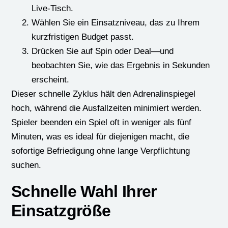
Live-Tisch.
Wählen Sie ein Einsatzniveau, das zu Ihrem
kurzfristigen Budget passt.
Drücken Sie auf Spin oder Deal—und
beobachten Sie, wie das Ergebnis in Sekunden
erscheint.
Dieser schnelle Zyklus hält den Adrenalinspiegel
hoch, während die Ausfallzeiten minimiert werden.
Spieler beenden ein Spiel oft in weniger als fünf
Minuten, was es ideal für diejenigen macht, die
sofortige Befriedigung ohne lange Verpflichtung
suchen.
Schnelle Wahl Ihrer
Einsatzgröße