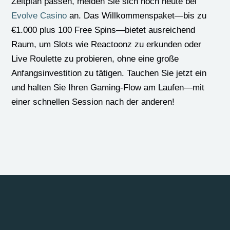
Zeitplan passen, melden Sie sich noch heute bei
Evolve Casino
an. Das Willkommenspaket—bis zu
€1.000 plus 100 Free Spins—bietet ausreichend
Raum, um Slots wie Reactoonz zu erkunden oder
Live Roulette zu probieren, ohne eine große
Anfangsinvestition zu tätigen. Tauchen Sie jetzt ein
und halten Sie Ihren Gaming-Flow am Laufen—mit
einer schnellen Session nach der anderen!