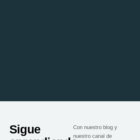
Sigue
Con nuestro blog y
nuestro canal de