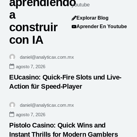
aprendiendo
youtube
a
Explorar Blog
construir
Aprender En Youtube
con IA
daniel@analyticax.com.mx
agosto 7, 2026
EUcasino: Quick‑Fire Slots und Live-
Action für Speed‑Player
daniel@analyticax.com.mx
agosto 7, 2026
Pistolo Casino: Quick Wins and
Instant Thrills for Modern Gamblers