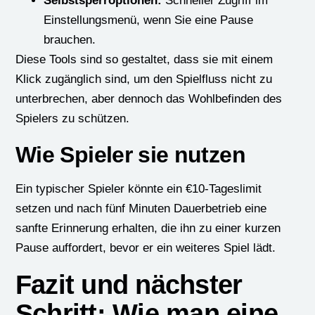
Selbstsperroptionen:
Schneller Zugriff im
Einstellungsmenü, wenn Sie eine Pause
brauchen.
Diese Tools sind so gestaltet, dass sie mit einem
Klick zugänglich sind, um den Spielfluss nicht zu
unterbrechen, aber dennoch das Wohlbefinden des
Spielers zu schützen.
Wie Spieler sie nutzen
Ein typischer Spieler könnte ein €10-Tageslimit
setzen und nach fünf Minuten Dauerbetrieb eine
sanfte Erinnerung erhalten, die ihn zu einer kurzen
Pause auffordert, bevor er ein weiteres Spiel lädt.
Fazit und nächster
Schritt: Wie man eine