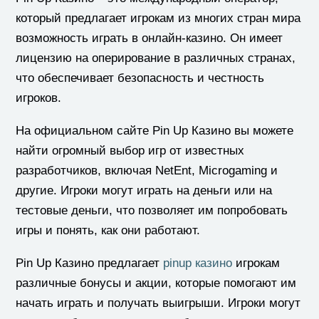
который предлагает игрокам из многих стран мира
возможность играть в онлайн-казино. Он имеет
лицензию на оперирование в различных странах,
что обеспечивает безопасность и честность
игроков.
На официальном сайте Pin Up Казино вы можете
найти огромный выбор игр от известных
разработчиков, включая NetEnt, Microgaming и
другие. Игроки могут играть на деньги или на
тестовые деньги, что позволяет им попробовать
игры и понять, как они работают.
Pin Up Казино предлагает
pinup казино
игрокам
различные бонусы и акции, которые помогают им
начать играть и получать выигрыши. Игроки могут