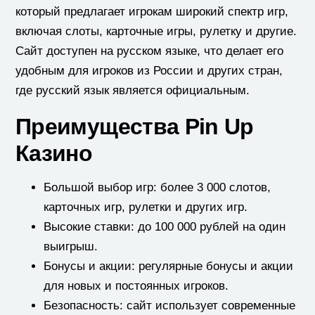
который предлагает игрокам широкий спектр игр,
включая слоты, карточные игры, рулетку и другие.
Сайт доступен на русском языке, что делает его
удобным для игроков из России и других стран,
где русский язык является официальным.
Преимущества Pin Up
Казино
Большой выбор игр: более 3 000 слотов,
карточных игр, рулетки и других игр.
Высокие ставки: до 100 000 рублей на один
выигрыш.
Бонусы и акции: регулярные бонусы и акции
для новых и постоянных игроков.
Безопасность: сайт использует современные