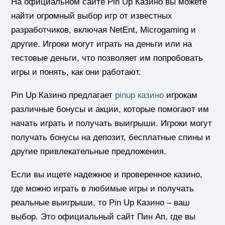
На официальном сайте Pin Up Казино вы можете
найти огромный выбор игр от известных
разработчиков, включая NetEnt, Microgaming и
другие. Игроки могут играть на деньги или на
тестовые деньги, что позволяет им попробовать
игры и понять, как они работают.
Pin Up Казино предлагает
pinup казино
игрокам
различные бонусы и акции, которые помогают им
начать играть и получать выигрыши. Игроки могут
получать бонусы на депозит, бесплатные спины и
другие привлекательные предложения.
Если вы ищете надежное и проверенное казино,
где можно играть в любимые игры и получать
реальные выигрыши, то Pin Up Казино – ваш
выбор. Это официальный сайт Пин Ап, где вы