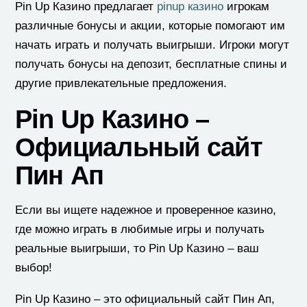
Pin Up Казино предлагает
pinup казино
игрокам
различные бонусы и акции, которые помогают им
начать играть и получать выигрыши. Игроки могут
получать бонусы на депозит, бесплатные спины и
другие привлекательные предложения.
Pin Up Казино –
Официальный сайт
Пин Ап
Если вы ищете надежное и проверенное казино,
где можно играть в любимые игры и получать
реальные выигрыши, то Pin Up Казино – ваш
выбор!
Pin Up Казино – это официальный сайт Пин Ап,