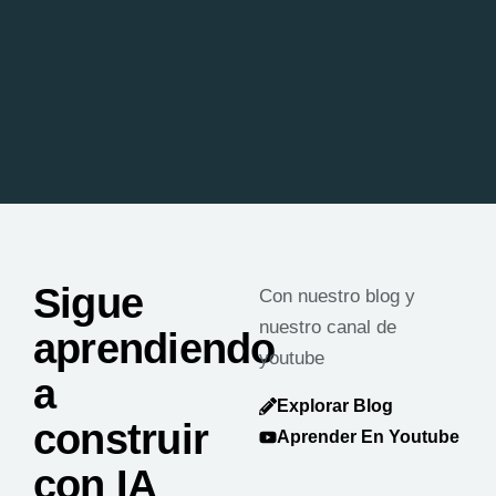
Sigue
Con nuestro blog y
nuestro canal de
aprendiendo
youtube
a
Explorar Blog
construir
Aprender En Youtube
con IA