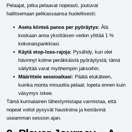
Pelaajat, jotka pelaavat nopeasti, joutuvat
hallitsemaan pelikassaansa huolellisesti:
Aseta kiinteä panos per pyöräytys:
Älä
koskaan anna yksittäisen vedon ylittää 1 %
kokonaispankkiasi.
Käytä stop-loss‑rajoja:
Pysähdy, kun olet
hävinnyt kolme peräkkäistä pyöräytystä; tämä
säilyttää varat myöhempiin jaksoihin.
Määrittele sessioaikasi:
Päätä etukäteen,
kuinka monta minuuttia pelaat; lopeta ennen kuin
väsymys iskee.
Tämä kurinalainen lähestymistapa varmistaa, että
nopeat voitot pysyvät hauskoina ja kestävinä
useamman session ajan.