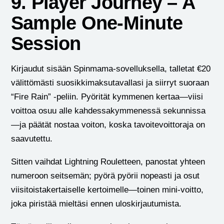
9. Player Journey – A
Sample One‑Minute
Session
Kirjaudut sisään Spinmama-sovelluksella, talletat €20
välittömästi suosikkimaksutavallasi ja siirryt suoraan
“Fire Rain” -peliin. Pyörität kymmenen kertaa—viisi
voittoa osuu alle kahdessakymmenessä sekunnissa
—ja päätät nostaa voiton, koska tavoitevoittoraja on
saavutettu.
Sitten vaihdat Lightning Rouletteen, panostat yhteen
numeroon seitsemän; pyörä pyörii nopeasti ja osut
viisitoistakertaiselle kertoimelle—toinen mini-voitto,
joka piristää mieltäsi ennen uloskirjautumista.