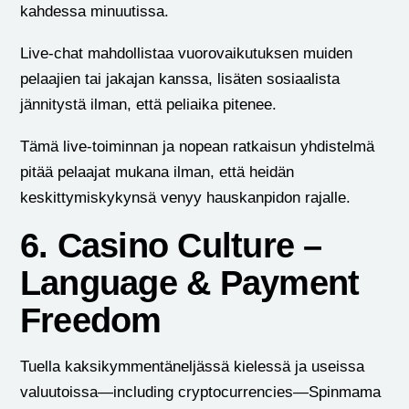
kahdessa minuutissa.
Live-chat mahdollistaa vuorovaikutuksen muiden
pelaajien tai jakajan kanssa, lisäten sosiaalista
jännitystä ilman, että peliaika pitenee.
Tämä live-toiminnan ja nopean ratkaisun yhdistelmä
pitää pelaajat mukana ilman, että heidän
keskittymiskykynsä venyy hauskanpidon rajalle.
6. Casino Culture –
Language & Payment
Freedom
Tuella kaksikymmentäneljässä kielessä ja useissa
valuutoissa—including cryptocurrencies—Spinmama