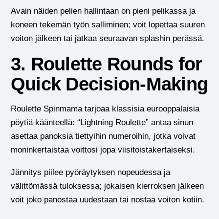
Avain näiden pelien hallintaan on pieni pelikassa ja
koneen tekemän työn salliminen; voit lopettaa suuren
voiton jälkeen tai jatkaa seuraavan splashin perässä.
3. Roulette Rounds for
Quick Decision-Making
Roulette Spinmama tarjoaa klassisia eurooppalaisia
pöytiä käänteellä: “Lightning Roulette” antaa sinun
asettaa panoksia tiettyihin numeroihin, jotka voivat
moninkertaistaa voittosi jopa viisitoistakertaiseksi.
Jännitys piilee pyöräytyksen nopeudessa ja
välittömässä tuloksessa; jokaisen kierroksen jälkeen
voit joko panostaa uudestaan tai nostaa voiton kotiin.