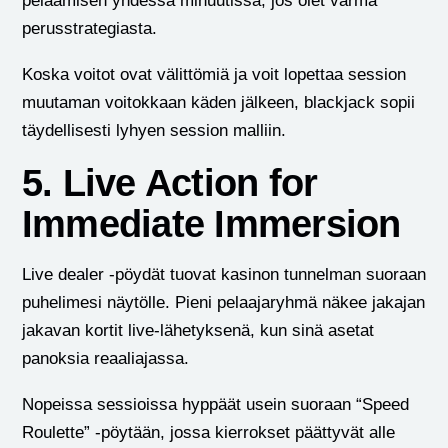
pelaamisen yhdessä minuutissa, jos olet varma
perusstrategiasta.
Koska voitot ovat välittömiä ja voit lopettaa session
muutaman voitokkaan käden jälkeen, blackjack sopii
täydellisesti lyhyen session malliin.
5. Live Action for
Immediate Immersion
Live dealer -pöydät tuovat kasinon tunnelman suoraan
puhelimesi näytölle. Pieni pelaajaryhmä näkee jakajan
jakavan kortit live‑lähetyksenä, kun sinä asetat
panoksia reaaliajassa.
Nopeissa sessioissa hyppäät usein suoraan “Speed
Roulette” -pöytään, jossa kierrokset päättyvät alle