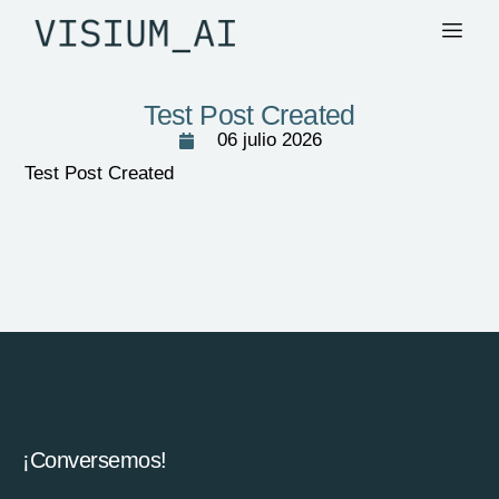
Test Post Created
06 julio 2026
Test Post Created
¡Conversemos!