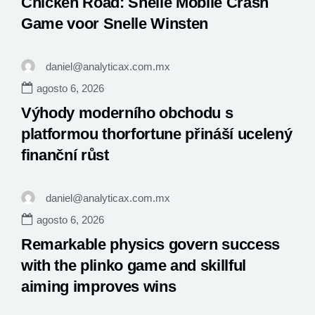
Chicken Road: Snelle Mobile Crash
Game voor Snelle Winsten
daniel@analyticax.com.mx
agosto 6, 2026
Výhody moderního obchodu s
platformou thorfortune přináší ucelený
finanční růst
daniel@analyticax.com.mx
agosto 6, 2026
Remarkable physics govern success
with the plinko game and skillful
aiming improves wins