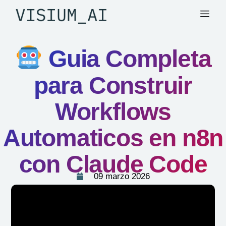
Guia Completa
para Construir
Workflows
Automaticos en n8n
con Claude Code
09 marzo 2026